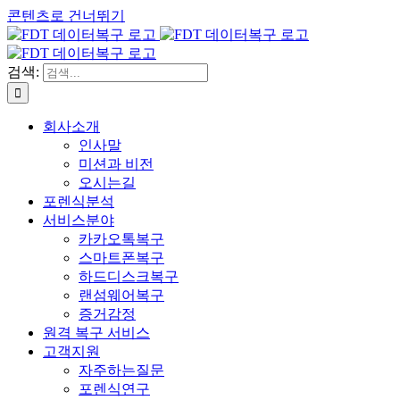
콘텐츠로 건너뛰기
검색:
회사소개
인사말
미션과 비전
오시는길
포렌식분석
서비스분야
카카오톡복구
스마트폰복구
하드디스크복구
랜섬웨어복구
증거감정
원격 복구 서비스
고객지원
자주하는질문
포렌식연구