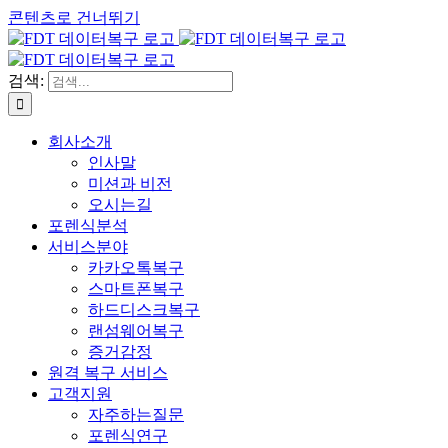
콘텐츠로 건너뛰기
검색:
회사소개
인사말
미션과 비전
오시는길
포렌식분석
서비스분야
카카오톡복구
스마트폰복구
하드디스크복구
랜섬웨어복구
증거감정
원격 복구 서비스
고객지원
자주하는질문
포렌식연구