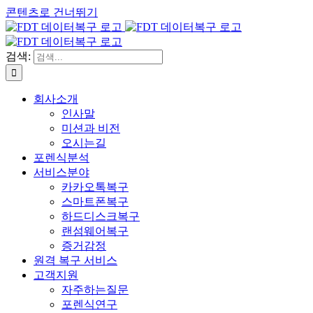
콘텐츠로 건너뛰기
검색:
회사소개
인사말
미션과 비전
오시는길
포렌식분석
서비스분야
카카오톡복구
스마트폰복구
하드디스크복구
랜섬웨어복구
증거감정
원격 복구 서비스
고객지원
자주하는질문
포렌식연구