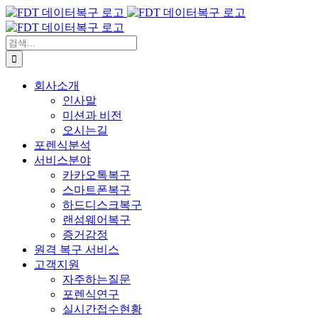
콘
텐
츠
검
로
색:
건
회사소개
너
인사말
뛰
미션과 비전
기
오시는길
포렌식분석
서비스분야
카카오톡복구
스마트폰복구
하드디스크복구
랜섬웨어복구
증거감정
원격 복구 서비스
고객지원
자주하는질문
포렌식연구
실시간접수현황