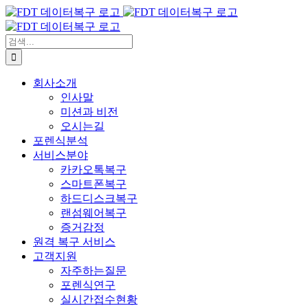
콘
텐
츠
검
로
색:
건
회사소개
너
인사말
뛰
미션과 비전
기
오시는길
포렌식분석
서비스분야
카카오톡복구
스마트폰복구
하드디스크복구
랜섬웨어복구
증거감정
원격 복구 서비스
고객지원
자주하는질문
포렌식연구
실시간접수현황