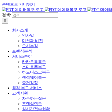
콘텐츠로 건너뛰기
검색:
회사소개
인사말
미션과 비전
오시는길
포렌식분석
서비스분야
카카오톡복구
스마트폰복구
하드디스크복구
랜섬웨어복구
증거감정
원격 복구 서비스
고객지원
자주하는질문
포렌식연구
실시간접수현황