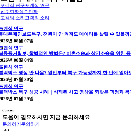
포렌식 연구
포렌식 연구
접수현황
접수현황
고객의 소리
고객의 소리
포렌식 연구
휴대폰메인보드복구, 전원이 안 켜져도 데이터를 살릴 수 있을까
2026년 08월 07일
포렌식 연구
불륜증거확보, 합법적인 방법은? 이혼소송과 상간소송을 위한 증
2026년 08월 04일
포렌식 연구
블랙박스 영상 안 나옴? 원인부터 복구 가능성까지 한 번에 알아
2026년 07월 30일
포렌식 연구
블랙박스 복구 성공 사례｜삭제된 사고 영상을 되찾은 과정과 복
2026년 07월 29일
Contact
도움이 필요하시면 지금 문의하세요
문의하기
문의하기
FAQ