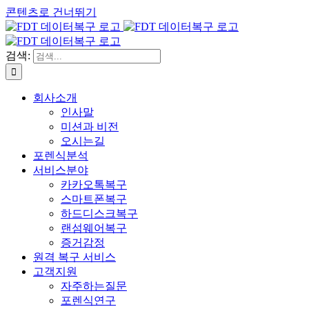
콘텐츠로 건너뛰기
검색:
회사소개
인사말
미션과 비전
오시는길
포렌식분석
서비스분야
카카오톡복구
스마트폰복구
하드디스크복구
랜섬웨어복구
증거감정
원격 복구 서비스
고객지원
자주하는질문
포렌식연구