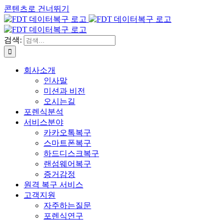
콘텐츠로 건너뛰기
검색:
회사소개
인사말
미션과 비전
오시는길
포렌식분석
서비스분야
카카오톡복구
스마트폰복구
하드디스크복구
랜섬웨어복구
증거감정
원격 복구 서비스
고객지원
자주하는질문
포렌식연구