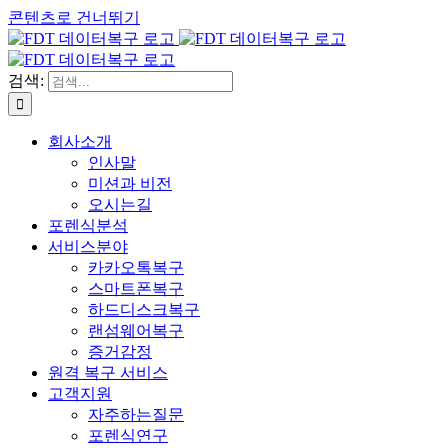
콘텐츠로 건너뛰기
검색:
회사소개
인사말
미션과 비전
오시는길
포렌식분석
서비스분야
카카오톡복구
스마트폰복구
하드디스크복구
랜섬웨어복구
증거감정
원격 복구 서비스
고객지원
자주하는질문
포렌식연구