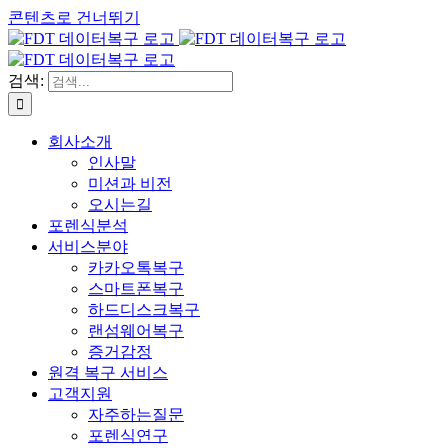
콘텐츠로 건너뛰기
검색:
회사소개
인사말
미션과 비전
오시는길
포렌식분석
서비스분야
카카오톡복구
스마트폰복구
하드디스크복구
랜섬웨어복구
증거감정
원격 복구 서비스
고객지원
자주하는질문
포렌식연구