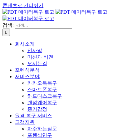
콘텐츠로 건너뛰기
검색:
회사소개
인사말
미션과 비전
오시는길
포렌식분석
서비스분야
카카오톡복구
스마트폰복구
하드디스크복구
랜섬웨어복구
증거감정
원격 복구 서비스
고객지원
자주하는질문
포렌식연구