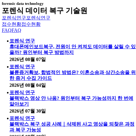
forensic data technology
포렌식 데이터 복구 기술원
포렌식연구
포렌식연구
접수현황
접수현황
FAQ
FAQ
포렌식 연구
휴대폰메인보드복구, 전원이 안 켜져도 데이터를 살릴 수 있
을까? 원인부터 복구 방법까지
2026년 08월 07일
포렌식 연구
불륜증거확보, 합법적인 방법은? 이혼소송과 상간소송을 위
한 증거 수집 가이드
2026년 08월 04일
포렌식 연구
블랙박스 영상 안 나옴? 원인부터 복구 가능성까지 한 번에
알아보기
2026년 07월 30일
포렌식 연구
블랙박스 복구 성공 사례｜삭제된 사고 영상을 되찾은 과정
과 복구 가능성