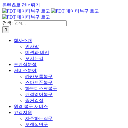
콘텐츠로 건너뛰기
검색:
회사소개
인사말
미션과 비전
오시는길
포렌식분석
서비스분야
카카오톡복구
스마트폰복구
하드디스크복구
랜섬웨어복구
증거감정
원격 복구 서비스
고객지원
자주하는질문
포렌식연구