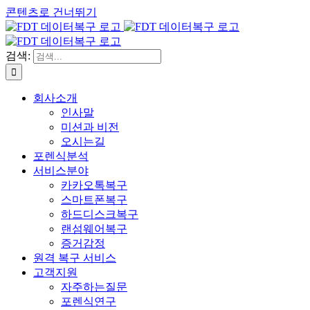
콘텐츠로 건너뛰기
검색:
회사소개
인사말
미션과 비전
오시는길
포렌식분석
서비스분야
카카오톡복구
스마트폰복구
하드디스크복구
랜섬웨어복구
증거감정
원격 복구 서비스
고객지원
자주하는질문
포렌식연구