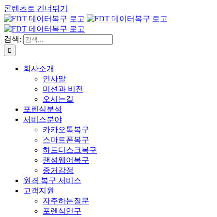
콘텐츠로 건너뛰기
검색:
회사소개
인사말
미션과 비전
오시는길
포렌식분석
서비스분야
카카오톡복구
스마트폰복구
하드디스크복구
랜섬웨어복구
증거감정
원격 복구 서비스
고객지원
자주하는질문
포렌식연구