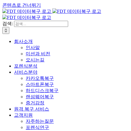
콘텐츠로 건너뛰기
검색:
회사소개
인사말
미션과 비전
오시는길
포렌식분석
서비스분야
카카오톡복구
스마트폰복구
하드디스크복구
랜섬웨어복구
증거감정
원격 복구 서비스
고객지원
자주하는질문
포렌식연구