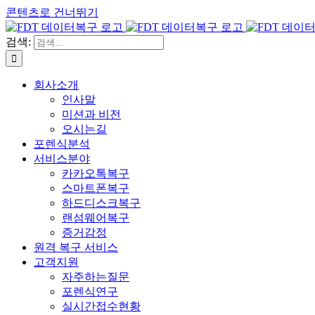
콘텐츠로 건너뛰기
검색:
회사소개
인사말
미션과 비전
오시는길
포렌식분석
서비스분야
카카오톡복구
스마트폰복구
하드디스크복구
랜섬웨어복구
증거감정
원격 복구 서비스
고객지원
자주하는질문
포렌식연구
실시간접수현황