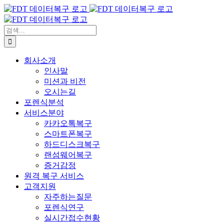
콘
텐
츠
검
로
색:
건
회사소개
너
인사말
뛰
미션과 비전
기
오시는길
포렌식분석
서비스분야
카카오톡복구
스마트폰복구
하드디스크복구
랜섬웨어복구
증거감정
원격 복구 서비스
고객지원
자주하는질문
포렌식연구
실시간접수현황