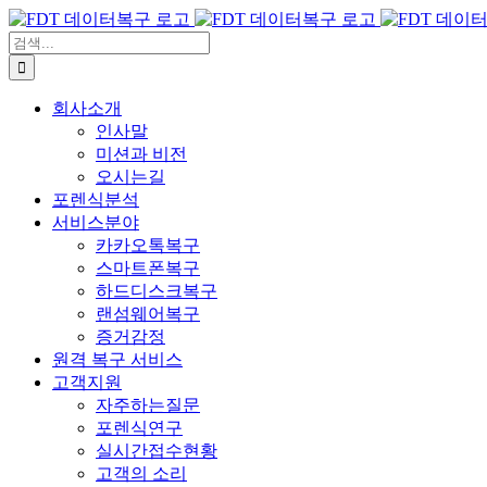
콘
텐
검
츠
색:
로
회사소개
건
인사말
너
미션과 비전
뛰
오시는길
기
포렌식분석
서비스분야
카카오톡복구
스마트폰복구
하드디스크복구
랜섬웨어복구
증거감정
원격 복구 서비스
고객지원
자주하는질문
포렌식연구
실시간접수현황
고객의 소리