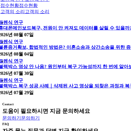
접수현황
접수현황
고객의 소리
고객의 소리
포렌식 연구
휴대폰메인보드복구, 전원이 안 켜져도 데이터를 살릴 수 있을까
2026년 08월 07일
포렌식 연구
불륜증거확보, 합법적인 방법은? 이혼소송과 상간소송을 위한 증
2026년 08월 04일
포렌식 연구
블랙박스 영상 안 나옴? 원인부터 복구 가능성까지 한 번에 알아
2026년 07월 30일
포렌식 연구
블랙박스 복구 성공 사례｜삭제된 사고 영상을 되찾은 과정과 복
2026년 07월 29일
Contact
도움이 필요하시면 지금 문의하세요
문의하기
문의하기
FAQ
자주 묻는 질문과 답변 지금 확인하세요