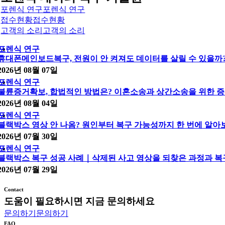
포렌식 연구
포렌식 연구
접수현황
접수현황
고객의 소리
고객의 소리
포렌식 연구
휴대폰메인보드복구, 전원이 안 켜져도 데이터를 살릴 수 있을까
2026년 08월 07일
포렌식 연구
불륜증거확보, 합법적인 방법은? 이혼소송과 상간소송을 위한 증
2026년 08월 04일
포렌식 연구
블랙박스 영상 안 나옴? 원인부터 복구 가능성까지 한 번에 알아
2026년 07월 30일
포렌식 연구
블랙박스 복구 성공 사례｜삭제된 사고 영상을 되찾은 과정과 복
2026년 07월 29일
Contact
도움이 필요하시면 지금 문의하세요
문의하기
문의하기
FAQ