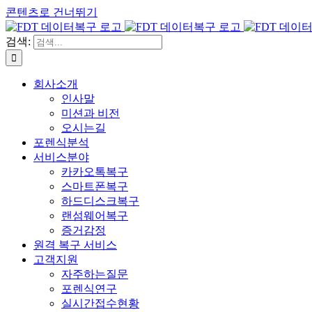
콘텐츠로 건너뛰기
검색:
회사소개
인사말
미션과 비전
오시는길
포렌식분석
서비스분야
카카오톡복구
스마트폰복구
하드디스크복구
랜섬웨어복구
증거감정
원격 복구 서비스
고객지원
자주하는질문
포렌식연구
실시간접수현황