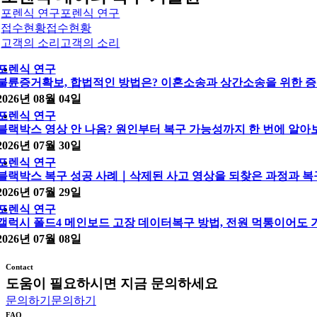
포렌식 연구
포렌식 연구
접수현황
접수현황
고객의 소리
고객의 소리
포렌식 연구
불륜증거확보, 합법적인 방법은? 이혼소송과 상간소송을 위한 증
2026년 08월 04일
포렌식 연구
블랙박스 영상 안 나옴? 원인부터 복구 가능성까지 한 번에 알아
2026년 07월 30일
포렌식 연구
블랙박스 복구 성공 사례｜삭제된 사고 영상을 되찾은 과정과 복
2026년 07월 29일
포렌식 연구
갤럭시 폴드4 메인보드 고장 데이터복구 방법, 전원 먹통이어도
2026년 07월 08일
Contact
도움이 필요하시면 지금 문의하세요
문의하기
문의하기
FAQ