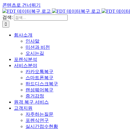
콘텐츠로 건너뛰기
검색:
회사소개
인사말
미션과 비전
오시는길
포렌식분석
서비스분야
카카오톡복구
스마트폰복구
하드디스크복구
랜섬웨어복구
증거감정
원격 복구 서비스
고객지원
자주하는질문
포렌식연구
실시간접수현황