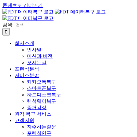
콘텐츠로 건너뛰기
검색:
회사소개
인사말
미션과 비전
오시는길
포렌식분석
서비스분야
카카오톡복구
스마트폰복구
하드디스크복구
랜섬웨어복구
증거감정
원격 복구 서비스
고객지원
자주하는질문
포렌식연구