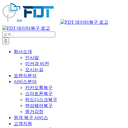
콘
텐
츠
로
건
검
너
색:
뛰
기
회사소개
인사말
미션과 비전
오시는길
포렌식분석
서비스분야
카카오톡복구
스마트폰복구
하드디스크복구
랜섬웨어복구
증거감정
원격 복구 서비스
고객지원