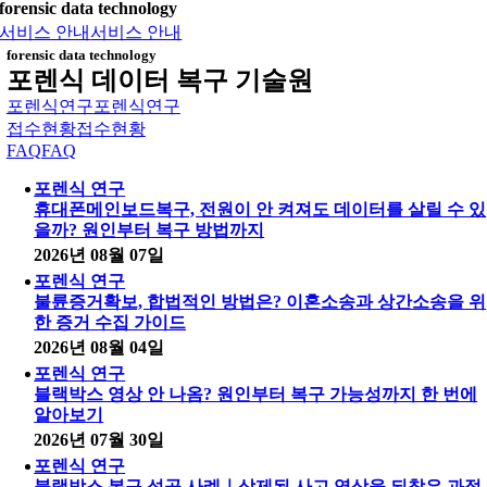
forensic data technology
서비스 안내
서비스 안내
forensic data technology
포렌식 데이터 복구 기술원
포렌식연구
포렌식연구
접수현황
접수현황
FAQ
FAQ
포렌식 연구
휴대폰메인보드복구, 전원이 안 켜져도 데이터를 살릴 수 있
을까? 원인부터 복구 방법까지
2026년 08월 07일
포렌식 연구
불륜증거확보, 합법적인 방법은? 이혼소송과 상간소송을 위
한 증거 수집 가이드
2026년 08월 04일
포렌식 연구
블랙박스 영상 안 나옴? 원인부터 복구 가능성까지 한 번에
알아보기
2026년 07월 30일
포렌식 연구
블랙박스 복구 성공 사례｜삭제된 사고 영상을 되찾은 과정