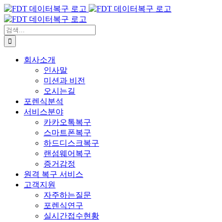
콘
텐
츠
검
로
색:
건
회사소개
너
인사말
뛰
미션과 비전
기
오시는길
포렌식분석
서비스분야
카카오톡복구
스마트폰복구
하드디스크복구
랜섬웨어복구
증거감정
원격 복구 서비스
고객지원
자주하는질문
포렌식연구
실시간접수현황