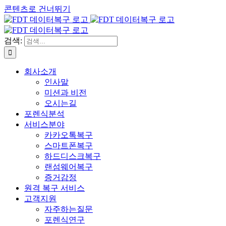
콘텐츠로 건너뛰기
검색:
회사소개
인사말
미션과 비전
오시는길
포렌식분석
서비스분야
카카오톡복구
스마트폰복구
하드디스크복구
랜섬웨어복구
증거감정
원격 복구 서비스
고객지원
자주하는질문
포렌식연구