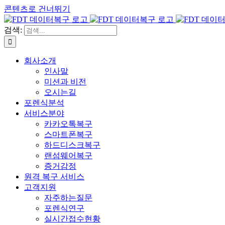
콘텐츠로 건너뛰기
검색:
회사소개
인사말
미션과 비전
오시는길
포렌식분석
서비스분야
카카오톡복구
스마트폰복구
하드디스크복구
랜섬웨어복구
증거감정
원격 복구 서비스
고객지원
자주하는질문
포렌식연구
실시간접수현황