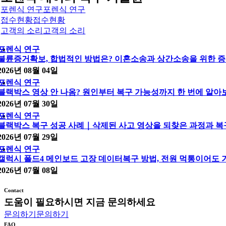
포렌식 연구
포렌식 연구
접수현황
접수현황
고객의 소리
고객의 소리
포렌식 연구
불륜증거확보, 합법적인 방법은? 이혼소송과 상간소송을 위한 증
2026년 08월 04일
포렌식 연구
블랙박스 영상 안 나옴? 원인부터 복구 가능성까지 한 번에 알아
2026년 07월 30일
포렌식 연구
블랙박스 복구 성공 사례｜삭제된 사고 영상을 되찾은 과정과 복
2026년 07월 29일
포렌식 연구
갤럭시 폴드4 메인보드 고장 데이터복구 방법, 전원 먹통이어도
2026년 07월 08일
Contact
도움이 필요하시면 지금 문의하세요
문의하기
문의하기
FAQ