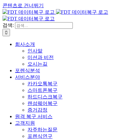
콘텐츠로 건너뛰기
검색:
회사소개
인사말
미션과 비전
오시는길
포렌식분석
서비스분야
카카오톡복구
스마트폰복구
하드디스크복구
랜섬웨어복구
증거감정
원격 복구 서비스
고객지원
자주하는질문
포렌식연구