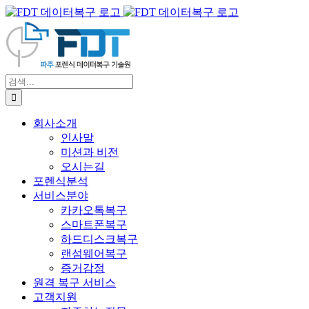
콘
텐
츠
로
건
검
너
색:
뛰
기
회사소개
인사말
미션과 비전
오시는길
포렌식분석
서비스분야
카카오톡복구
스마트폰복구
하드디스크복구
랜섬웨어복구
증거감정
원격 복구 서비스
고객지원