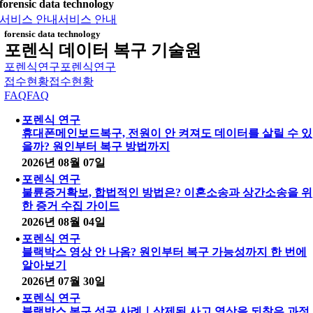
forensic data technology
서비스 안내
서비스 안내
forensic data technology
포렌식 데이터 복구 기술원
포렌식연구
포렌식연구
접수현황
접수현황
FAQ
FAQ
포렌식 연구
휴대폰메인보드복구, 전원이 안 켜져도 데이터를 살릴 수 있
을까? 원인부터 복구 방법까지
2026년 08월 07일
포렌식 연구
불륜증거확보, 합법적인 방법은? 이혼소송과 상간소송을 위
한 증거 수집 가이드
2026년 08월 04일
포렌식 연구
블랙박스 영상 안 나옴? 원인부터 복구 가능성까지 한 번에
알아보기
2026년 07월 30일
포렌식 연구
블랙박스 복구 성공 사례｜삭제된 사고 영상을 되찾은 과정