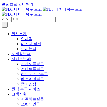
콘텐츠로 건너뛰기
검색:
회사소개
인사말
미션과 비전
오시는길
포렌식분석
서비스분야
카카오톡복구
스마트폰복구
하드디스크복구
랜섬웨어복구
증거감정
원격 복구 서비스
고객지원
자주하는질문
포렌식연구