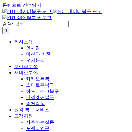
콘텐츠로 건너뛰기
검색:
회사소개
인사말
미션과 비전
오시는길
포렌식분석
서비스분야
카카오톡복구
스마트폰복구
하드디스크복구
랜섬웨어복구
증거감정
원격 복구 서비스
고객지원
자주하는질문
포렌식연구