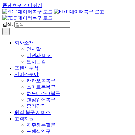
콘텐츠로 건너뛰기
검색:
회사소개
인사말
미션과 비전
오시는길
포렌식분석
서비스분야
카카오톡복구
스마트폰복구
하드디스크복구
랜섬웨어복구
증거감정
원격 복구 서비스
고객지원
자주하는질문
포렌식연구