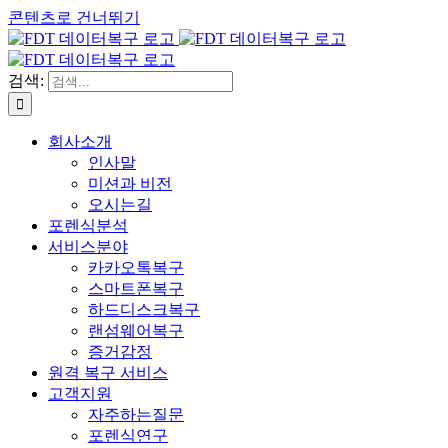
콘텐츠로 건너뛰기
검색:
회사소개
인사말
미션과 비전
오시는길
포렌식분석
서비스분야
카카오톡복구
스마트폰복구
하드디스크복구
랜섬웨어복구
증거감정
원격 복구 서비스
고객지원
자주하는질문
포렌식연구