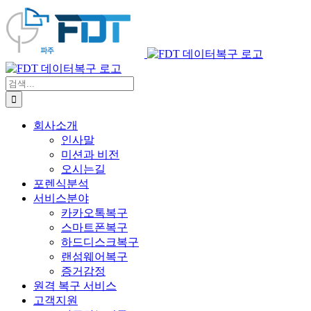
콘
텐
츠
로
건
검
너
색:
뛰
기
회사소개
인사말
미션과 비전
오시는길
포렌식분석
서비스분야
카카오톡복구
스마트폰복구
하드디스크복구
랜섬웨어복구
증거감정
원격 복구 서비스
고객지원