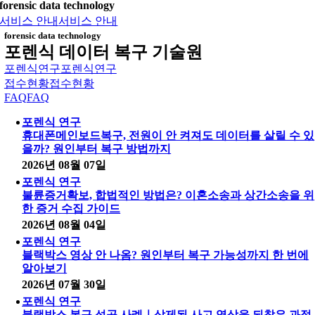
forensic data technology
서비스 안내
서비스 안내
forensic data technology
포렌식 데이터 복구 기술원
포렌식연구
포렌식연구
접수현황
접수현황
FAQ
FAQ
포렌식 연구
휴대폰메인보드복구, 전원이 안 켜져도 데이터를 살릴 수 있
을까? 원인부터 복구 방법까지
2026년 08월 07일
포렌식 연구
불륜증거확보, 합법적인 방법은? 이혼소송과 상간소송을 위
한 증거 수집 가이드
2026년 08월 04일
포렌식 연구
블랙박스 영상 안 나옴? 원인부터 복구 가능성까지 한 번에
알아보기
2026년 07월 30일
포렌식 연구
블랙박스 복구 성공 사례｜삭제된 사고 영상을 되찾은 과정