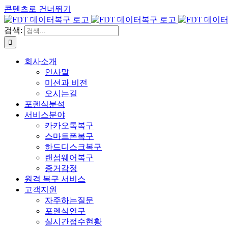
콘텐츠로 건너뛰기
검색:
회사소개
인사말
미션과 비전
오시는길
포렌식분석
서비스분야
카카오톡복구
스마트폰복구
하드디스크복구
랜섬웨어복구
증거감정
원격 복구 서비스
고객지원
자주하는질문
포렌식연구
실시간접수현황