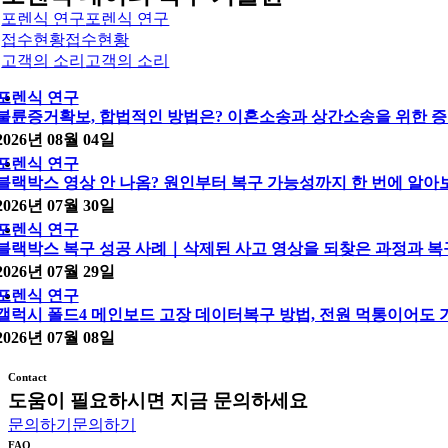
포렌식 연구
포렌식 연구
접수현황
접수현황
고객의 소리
고객의 소리
포렌식 연구
불륜증거확보, 합법적인 방법은? 이혼소송과 상간소송을 위한 증
2026년 08월 04일
포렌식 연구
블랙박스 영상 안 나옴? 원인부터 복구 가능성까지 한 번에 알아
2026년 07월 30일
포렌식 연구
블랙박스 복구 성공 사례｜삭제된 사고 영상을 되찾은 과정과 복
2026년 07월 29일
포렌식 연구
갤럭시 폴드4 메인보드 고장 데이터복구 방법, 전원 먹통이어도
2026년 07월 08일
Contact
도움이 필요하시면 지금 문의하세요
문의하기
문의하기
FAQ