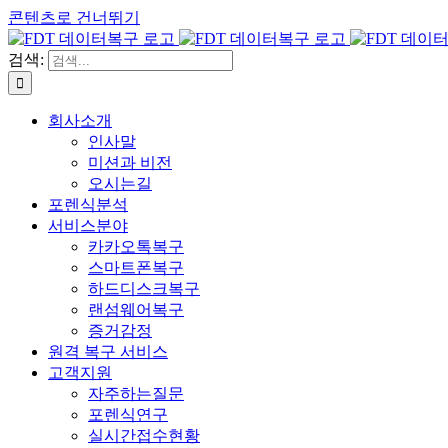
콘텐츠로 건너뛰기
검색:
회사소개
인사말
미션과 비전
오시는길
포렌식분석
서비스분야
카카오톡복구
스마트폰복구
하드디스크복구
랜섬웨어복구
증거감정
원격 복구 서비스
고객지원
자주하는질문
포렌식연구
실시간접수현황