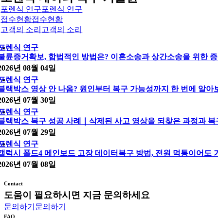
포렌식 연구
포렌식 연구
접수현황
접수현황
고객의 소리
고객의 소리
포렌식 연구
불륜증거확보, 합법적인 방법은? 이혼소송과 상간소송을 위한 증
2026년 08월 04일
포렌식 연구
블랙박스 영상 안 나옴? 원인부터 복구 가능성까지 한 번에 알아
2026년 07월 30일
포렌식 연구
블랙박스 복구 성공 사례｜삭제된 사고 영상을 되찾은 과정과 복
2026년 07월 29일
포렌식 연구
갤럭시 폴드4 메인보드 고장 데이터복구 방법, 전원 먹통이어도
2026년 07월 08일
Contact
도움이 필요하시면 지금 문의하세요
문의하기
문의하기
FAQ