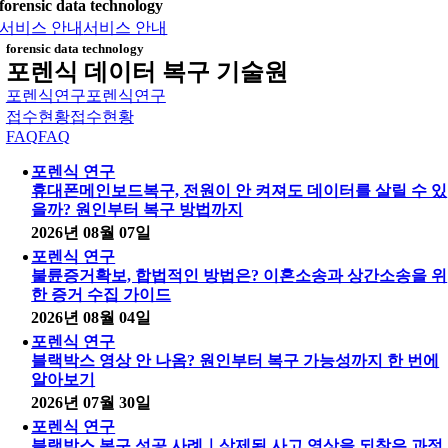
forensic data technology
서비스 안내
서비스 안내
forensic data technology
포렌식 데이터 복구 기술원
포렌식연구
포렌식연구
접수현황
접수현황
FAQ
FAQ
포렌식 연구
휴대폰메인보드복구, 전원이 안 켜져도 데이터를 살릴 수 있
을까? 원인부터 복구 방법까지
2026년 08월 07일
포렌식 연구
불륜증거확보, 합법적인 방법은? 이혼소송과 상간소송을 위
한 증거 수집 가이드
2026년 08월 04일
포렌식 연구
블랙박스 영상 안 나옴? 원인부터 복구 가능성까지 한 번에
알아보기
2026년 07월 30일
포렌식 연구
블랙박스 복구 성공 사례｜삭제된 사고 영상을 되찾은 과정