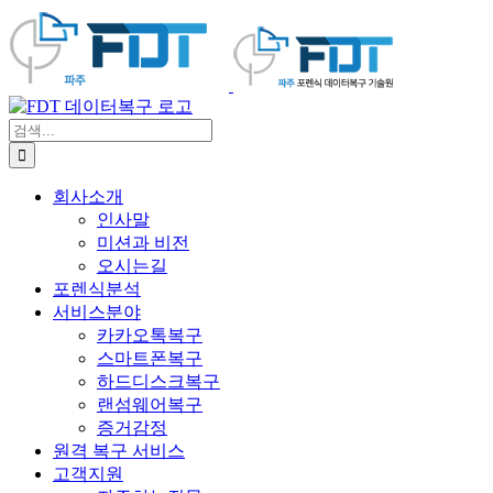
콘
텐
츠
로
건
검
너
색:
뛰
기
회사소개
인사말
미션과 비전
오시는길
포렌식분석
서비스분야
카카오톡복구
스마트폰복구
하드디스크복구
랜섬웨어복구
증거감정
원격 복구 서비스
고객지원