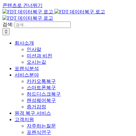
콘텐츠로 건너뛰기
검색:
회사소개
인사말
미션과 비전
오시는길
포렌식분석
서비스분야
카카오톡복구
스마트폰복구
하드디스크복구
랜섬웨어복구
증거감정
원격 복구 서비스
고객지원
자주하는질문
포렌식연구