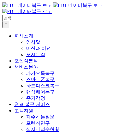
콘
텐
츠
검
로
색:
건
회사소개
너
인사말
뛰
미션과 비전
기
오시는길
포렌식분석
서비스분야
카카오톡복구
스마트폰복구
하드디스크복구
랜섬웨어복구
증거감정
원격 복구 서비스
고객지원
자주하는질문
포렌식연구
실시간접수현황