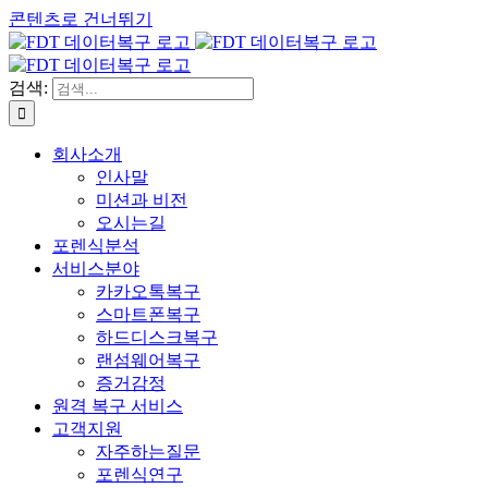
콘텐츠로 건너뛰기
검색:
회사소개
인사말
미션과 비전
오시는길
포렌식분석
서비스분야
카카오톡복구
스마트폰복구
하드디스크복구
랜섬웨어복구
증거감정
원격 복구 서비스
고객지원
자주하는질문
포렌식연구