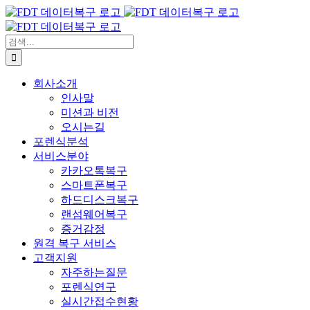
콘
텐
츠
검
로
색:
건
회사소개
너
인사말
뛰
미션과 비전
기
오시는길
포렌식분석
서비스분야
카카오톡복구
스마트폰복구
하드디스크복구
랜섬웨어복구
증거감정
원격 복구 서비스
고객지원
자주하는질문
포렌식연구
실시간접수현황