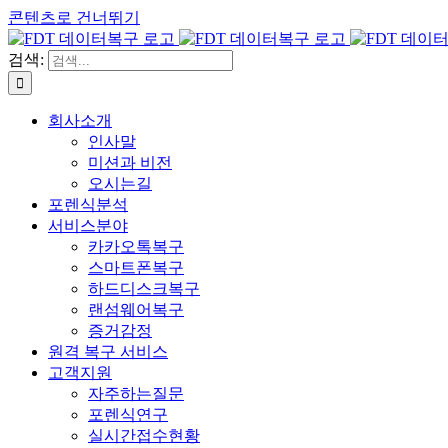
콘텐츠로 건너뛰기
검색:
회사소개
인사말
미션과 비전
오시는길
포렌식분석
서비스분야
카카오톡복구
스마트폰복구
하드디스크복구
랜섬웨어복구
증거감정
원격 복구 서비스
고객지원
자주하는질문
포렌식연구
실시간접수현황