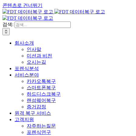
콘텐츠로 건너뛰기
검색:
회사소개
인사말
미션과 비전
오시는길
포렌식분석
서비스분야
카카오톡복구
스마트폰복구
하드디스크복구
랜섬웨어복구
증거감정
원격 복구 서비스
고객지원
자주하는질문
포렌식연구