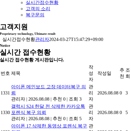
실시간접수현황
고객의 소리
복구문의
고객지원
Proprietary technology, Ultimate result
실시간접수현황
관리자
2024-03-27T15:47:29+09:00
Notice
실시간 접수현황
실시간 접수현황 게시판입니다.
작
추
조
번호
제목
성
작성일
천
회
자
아이폰 메인보드 고장 데이터복구 의
관
1331
뢰
리
2026.08.08
0
3
관리자
|
2026.08.08
|
추천 0
|
조회 3
자
갤럭시 S24 한달 전 삭제한 카카오톡
관
1330
포렌식 복구 의뢰
리
2026.08.08
0
5
관리자
|
2026.08.08
|
추천 0
|
조회 5
자
아이폰 17 삭제한 동영상 포렌식 복구
관