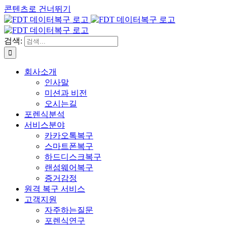
콘텐츠로 건너뛰기
검색:
회사소개
인사말
미션과 비전
오시는길
포렌식분석
서비스분야
카카오톡복구
스마트폰복구
하드디스크복구
랜섬웨어복구
증거감정
원격 복구 서비스
고객지원
자주하는질문
포렌식연구