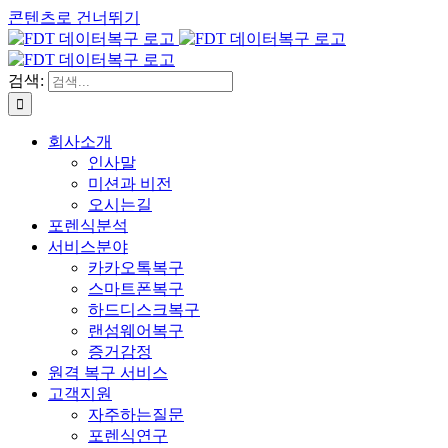
콘텐츠로 건너뛰기
검색:
회사소개
인사말
미션과 비전
오시는길
포렌식분석
서비스분야
카카오톡복구
스마트폰복구
하드디스크복구
랜섬웨어복구
증거감정
원격 복구 서비스
고객지원
자주하는질문
포렌식연구