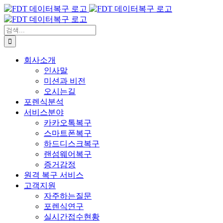
콘
텐
츠
검
로
색:
건
회사소개
너
인사말
뛰
미션과 비전
기
오시는길
포렌식분석
서비스분야
카카오톡복구
스마트폰복구
하드디스크복구
랜섬웨어복구
증거감정
원격 복구 서비스
고객지원
자주하는질문
포렌식연구
실시간접수현황