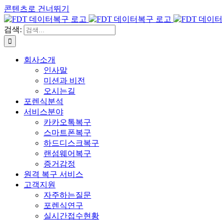
콘텐츠로 건너뛰기
검색:
회사소개
인사말
미션과 비전
오시는길
포렌식분석
서비스분야
카카오톡복구
스마트폰복구
하드디스크복구
랜섬웨어복구
증거감정
원격 복구 서비스
고객지원
자주하는질문
포렌식연구
실시간접수현황