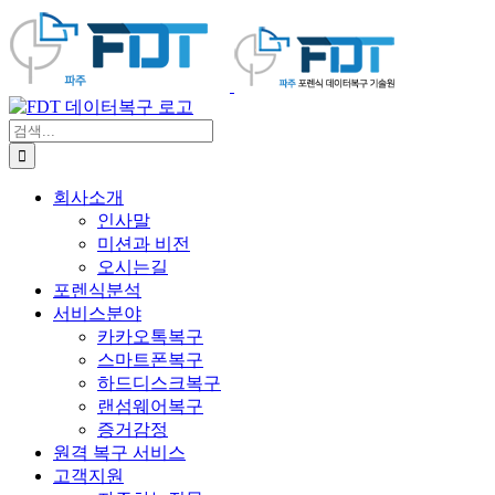
콘
텐
츠
로
건
검
너
색:
뛰
기
회사소개
인사말
미션과 비전
오시는길
포렌식분석
서비스분야
카카오톡복구
스마트폰복구
하드디스크복구
랜섬웨어복구
증거감정
원격 복구 서비스
고객지원