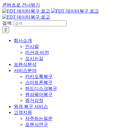
콘텐츠로 건너뛰기
검색:
회사소개
인사말
미션과 비전
오시는길
포렌식분석
서비스분야
카카오톡복구
스마트폰복구
하드디스크복구
랜섬웨어복구
증거감정
원격 복구 서비스
고객지원
자주하는질문
포렌식연구