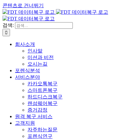
콘텐츠로 건너뛰기
검색:
회사소개
인사말
미션과 비전
오시는길
포렌식분석
서비스분야
카카오톡복구
스마트폰복구
하드디스크복구
랜섬웨어복구
증거감정
원격 복구 서비스
고객지원
자주하는질문
포렌식연구