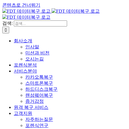
콘텐츠로 건너뛰기
검색:
회사소개
인사말
미션과 비전
오시는길
포렌식분석
서비스분야
카카오톡복구
스마트폰복구
하드디스크복구
랜섬웨어복구
증거감정
원격 복구 서비스
고객지원
자주하는질문
포렌식연구