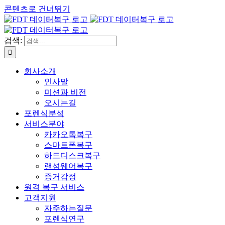
콘텐츠로 건너뛰기
검색:
회사소개
인사말
미션과 비전
오시는길
포렌식분석
서비스분야
카카오톡복구
스마트폰복구
하드디스크복구
랜섬웨어복구
증거감정
원격 복구 서비스
고객지원
자주하는질문
포렌식연구